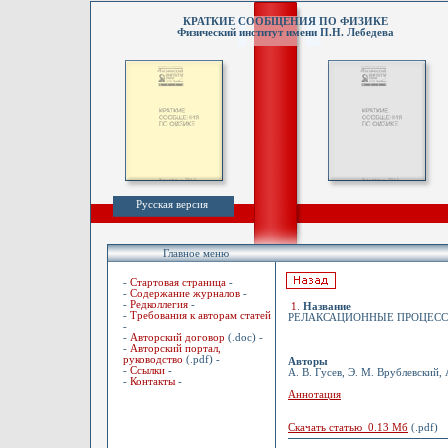
КРАТКИЕ СООБЩЕНИЯ ПО ФИЗИКЕ
Физический институт имени П.Н. Лебедева
Русская версия
Главное меню
-
Стартовая страница
-
-
Содержание журналов
-
-
Редколлегия
-
1
.
Название
-
Требования к авторам статей
РЕЛАКСАЦИОННЫЕ ПРОЦЕССЫ
-
-
Авторский договор
(.doc) -
-
Авторский портал,
руководство
(.pdf) -
Авторы
-
Ссылки
-
А. В. Гусев, Э. М. Врублевский, 
-
Контакты
-
Аннотация
Скачать статью 0.13 Мб
(.pdf)