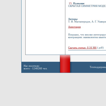
15
.
Название
СКРЫТАЯ СИММЕТРИЯ МОДЕ
Авторы
Т. И. Маглаперидзе, А. Г. Ушвер
Аннотация
Показано, что вполне интегрируем
контракциях эквивалентна кванто
Скачать статью 0.16 Мб
(.pdf)
Нас посетило:
Техподдержк
всего - 1248260 чел.