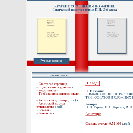
КРАТКИЕ СООБЩЕНИЯ ПО ФИЗИКЕ
Физический институт имени П.Н. Лебедева
Русская версия
Главное меню
-
Стартовая страница
-
-
Содержание журналов
-
-
Редколлегия
-
1
.
Название
-
Требования к авторам статей
КОМБИНАЦИОННОЕ РАССЕЯН
-
ТРИФОСФАТОВ И СЛОЖНЫХ 
-
Авторский договор
(.doc) -
-
Авторский портал,
Авторы
руководство
(.pdf) -
П. П. Гаряев, В. С. Горелик, В. 
-
Ссылки
-
-
Контакты
-
Аннотация
Скачать статью 0.51 Мб
(.pdf)