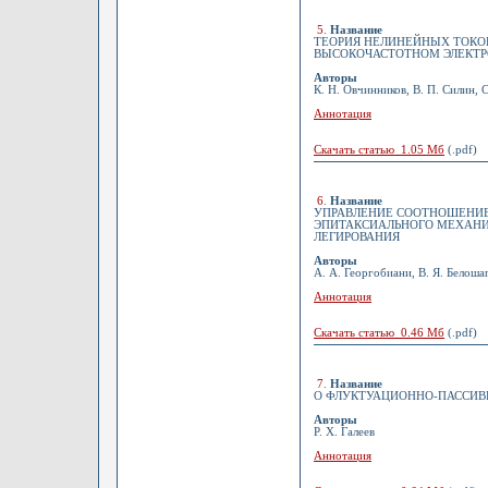
5
.
Название
ТЕОРИЯ НЕЛИНЕЙНЫХ ТОКО
ВЫСОКОЧАСТОТНОМ ЭЛЕКТ
Авторы
К. Н. Овчинников, В. П. Силин, 
Аннотация
Скачать статью 1.05 Мб
(.pdf)
6
.
Название
УПРАВЛЕНИЕ СООТНОШЕНИЕ
ЭПИТАКСИАЛЬНОГО МЕХАНИЗ
ЛЕГИРОВАНИЯ
Авторы
А. А. Георгобиани, В. Я. Белошап
Аннотация
Скачать статью 0.46 Мб
(.pdf)
7
.
Название
О ФЛУКТУАЦИОННО-ПАССИВ
Авторы
Р. Х. Галеев
Аннотация