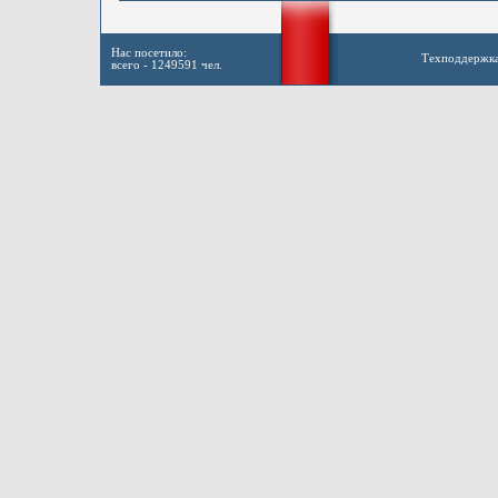
Нас посетило:
Техподдержк
всего - 1249591 чел.