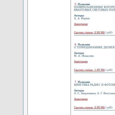
5
.
Название
ПОЛЯРИЗАЦИОННЫЕ КОГЕРЕ
КВАНТОВЫХ СВЕТОВЫХ ПОЛ
Авторы
А. А. Веряев
Аннотация
Скачать статью 0.98 Мб
(.pdf)
6
.
Название
О ТЕРМОДИНАМИКЕ ДИЭЛЕК
Авторы
М. А. Микаэлян
Аннотация
Скачать статью 1.09 Мб
(.pdf)
7
.
Название
КИНЕТИКА РАДИО- И ФОТО
Авторы
А. С. Аверюшкин, А. Г. Витухно
Аннотация
Скачать статью 0.98 Мб
(.pdf)