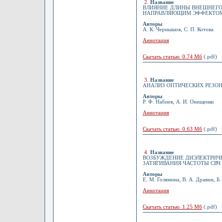
2
.
Название
ВЛИЯНИЕ ДЛИНЫ ВНЕШНЕГО 
НАПРАВЛЯЮЩИМ ЭФФЕКТОМ
Авторы
А. К. Чернышов, С. П. Котова
Аннотация
Скачать статью 0.74 Мб
(.pdf)
3
.
Название
АНАЛИЗ ОПТИЧЕСКИХ РЕЗО
Авторы
Р. Ф. Набиев, А. И. Онищенко
Аннотация
Скачать статью 0.63 Мб
(.pdf)
4
.
Название
ВОЗБУЖДЕНИЕ ДИЭЛЕКТРИЧЕ
ЗАТЯГИВАНИЯ ЧАСТОТЫ СВЧ
Авторы
Е. М. Голямина, В. А. Дравин, Б.
Аннотация
Скачать статью 1.25 Мб
(.pdf)