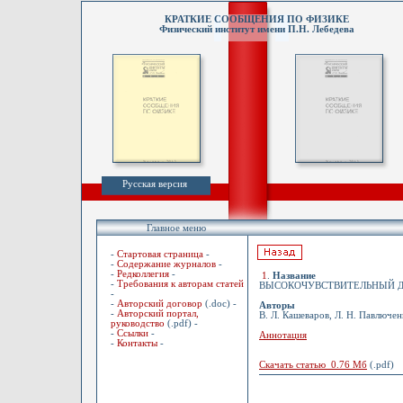
КРАТКИЕ СООБЩЕНИЯ ПО ФИЗИКЕ
Физический институт имени П.Н. Лебедева
Русская версия
Главное меню
-
Стартовая страница
-
-
Содержание журналов
-
-
Редколлегия
-
1
.
Название
-
Требования к авторам статей
ВЫСОКОЧУВСТВИТЕЛЬНЫЙ Д
-
-
Авторский договор
(.doc) -
Авторы
-
Авторский портал,
В. Л. Кашеваров, Л. Н. Павлюченк
руководство
(.pdf) -
-
Ссылки
-
Аннотация
-
Контакты
-
Скачать статью 0.76 Мб
(.pdf)