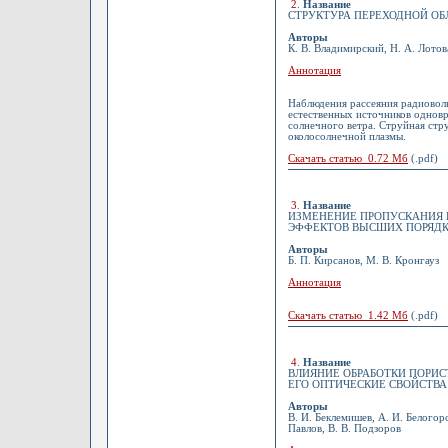
2
.
Название
СТРУКТУРА ПЕРЕХОДНОЙ ОБ
Авторы
К. В. Владимирский, Н. А. Лотов
Аннотация
Наблюдения рассеяния радиоволн
естественных источников однов
солнечного ветра. Струйная стр
околосолнечной плазмы.
Скачать статью 0.72 Мб
(.pdf)
3
.
Название
ИЗМЕНЕНИЕ ПРОПУСКАНИЯ 
ЭФФЕКТОВ ВЫСШИХ ПОРЯД
Авторы
Б. П. Кирсанов, М. В. Кронгауз
Аннотация
Скачать статью 1.42 Мб
(.pdf)
4
.
Название
ВЛИЯНИЕ ОБРАБОТКИ ПОРИС
ЕГО ОПТИЧЕСКИЕ СВОЙСТВА
Авторы
В. И. Беклемишев, А. И. Белогоро
Павлов, В. В. Подзоров