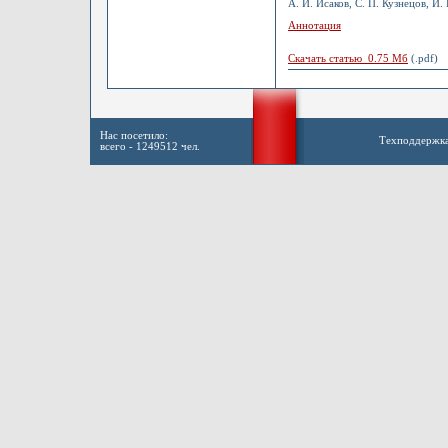
А. И. Исаков, С. П. Кузнецов, И
Аннотация
Скачать статью 0.75 Мб
(.pdf)
Нас посетило:
Техподдержк
всего - 1249512 чел.