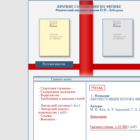
КРАТКИЕ СООБЩЕНИЯ ПО ФИЗИКЕ
Физический институт имени П.Н. Лебедева
Русская версия
Главное меню
-
Стартовая страница
-
-
Содержание журналов
-
-
Редколлегия
-
1
.
Название
-
Требования к авторам статей
АВТОРЕГУЛЯЦИЯ ПОТОКА КИ
-
-
Авторский договор
(.doc) -
Авторы
-
Авторский портал,
М. В. Фок, А. Р. Зарицкий, Г. А.
руководство
(.pdf) -
-
Ссылки
-
Аннотация
-
Контакты
-
Скачать статью 1.25 Мб
(.pdf)