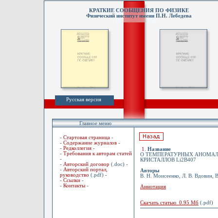
КРАТКИЕ СООБЩЕНИЯ ПО ФИЗИКЕ
Физический институт имени П.Н. Лебедева
Русская версия
Главное меню
-
Стартовая страница
-
-
Содержание журналов
-
-
Редколлегия
-
1
.
Название
-
Требования к авторам статей
О ТЕМПЕРАТУРНЫХ АНОМАЛ
-
КРИСТАЛЛОВ Li2B407
-
Авторский договор
(.doc) -
-
Авторский портал,
Авторы
руководство
(.pdf) -
В. Н. Моисеенко, Л. В. Вдовин, В
-
Ссылки
-
-
Контакты
-
Аннотация
Скачать статью 0.95 Мб
(.pdf)