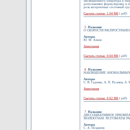
эволюционного оператора и энер
допускающих формулировку в те
роль когерентных состояний гру
Скачать статью 1.04 Мб
(.pdf)
5
.
Название
О СКОРОСТИ РАСПРОСТРАНЕ
Авторы
Ю. М. Алиев
Аннотация
Скачать статью 0.64 Мб
(.pdf)
6
.
Название
НАБЛЮДЕНИЕ АНОМАЛЬНЫХ Л
Авторы
С. В. Гуденко, А. П. Русаков, А.
Аннотация
Скачать статью 0.62 Мб
(.pdf)
7
.
Название
ДИССОЦИАТИВНОЕ ПРИЛИП
МОЛЕКУЛАМ. РЕЗУЛЬТАТЫ Р
Авторы
С. А. Позднеев