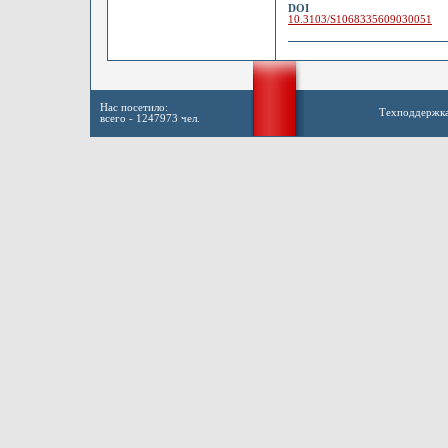
DOI
10.3103/S1068335609030051
Нас посетило:
Техподдержк
всего - 1247973 чел.