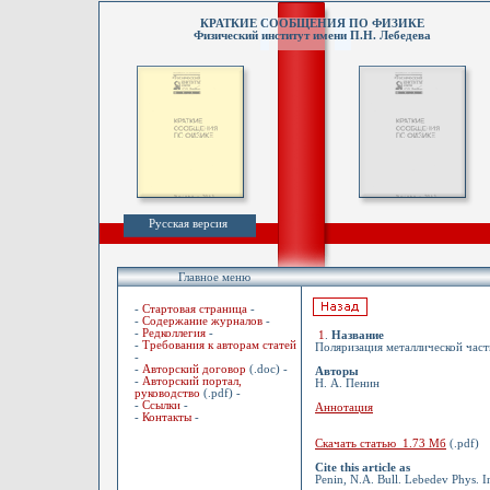
КРАТКИЕ СООБЩЕНИЯ ПО ФИЗИКЕ
Физический институт имени П.Н. Лебедева
Русская версия
Главное меню
-
Стартовая страница
-
-
Содержание журналов
-
-
Редколлегия
-
1
.
Название
-
Требования к авторам статей
Поляризация металлической час
-
-
Авторский договор
(.doc) -
Авторы
-
Авторский портал,
Н. А. Пенин
руководство
(.pdf) -
-
Ссылки
-
Аннотация
-
Контакты
-
Скачать статью 1.73 Мб
(.pdf)
Cite this article as
Penin, N.A. Bull. Lebedev Phys. I