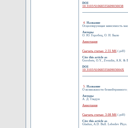
DOI
10.3103/S1068335609030038
4
.
Название
Осциллирующая зависимость масс
Авторы
О. Ю. Горобец, О. Н. Было
Аннотация
Скачать статью 2.55 Мб
(.pdf)
Cite this article as
Gorobets, O.Y., Zvezdin, A.K. & B
DOI
10.3103/S106833560903004X
5
.
Название
О возможности безнейтринного 
Авторы
А. Д. Гладун
Аннотация
Скачать статью 3.08 Мб
(.pdf)
Cite this article as
Gladun, A.D. Bull. Lebedev Phys. 