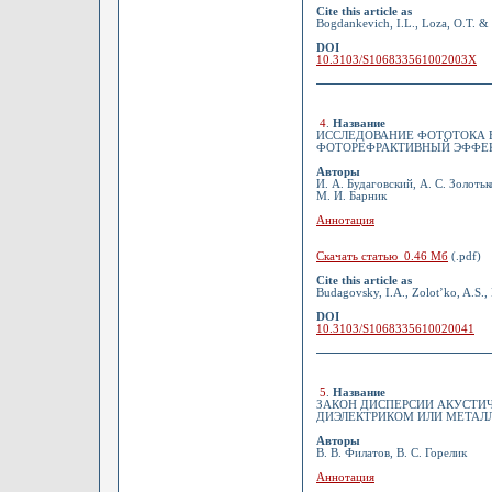
Cite this article as
Bogdankevich, I.L., Loza, O.T. & 
DOI
10.3103/S106833561002003X
4
.
Название
ИССЛЕДОВАНИЕ ФОТОТОКА 
ФОТОРЕФРАКТИВНЫЙ ЭФФЕ
Авторы
И. А. Будаговский, А. С. Золоть
М. И. Барник
Аннотация
Скачать статью 0.46 Мб
(.pdf)
Cite this article as
Budagovsky, I.A., Zolot’ko, A.S., 
DOI
10.3103/S1068335610020041
5
.
Название
ЗАКОН ДИСПЕРСИИ АКУСТИ
ДИЭЛЕКТРИКОМ ИЛИ МЕТАЛ
Авторы
В. В. Филатов, В. С. Горелик
Аннотация