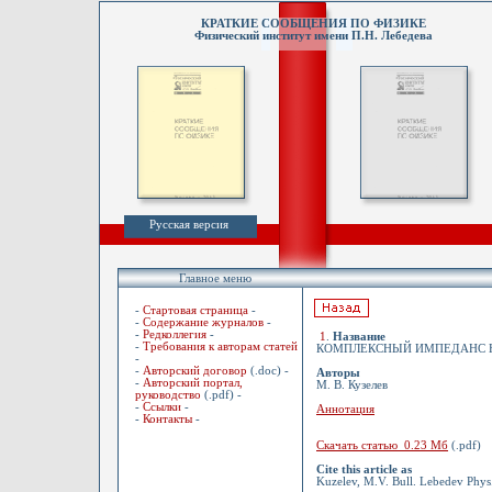
КРАТКИЕ СООБЩЕНИЯ ПО ФИЗИКЕ
Физический институт имени П.Н. Лебедева
Русская версия
Главное меню
-
Стартовая страница
-
-
Содержание журналов
-
-
Редколлегия
-
1
.
Название
-
Требования к авторам статей
КОМПЛЕКСНЫЙ ИМПЕДАНС 
-
-
Авторский договор
(.doc) -
Авторы
-
Авторский портал,
М. В. Кузелев
руководство
(.pdf) -
-
Ссылки
-
Аннотация
-
Контакты
-
Скачать статью 0.23 Мб
(.pdf)
Cite this article as
Kuzelev, M.V. Bull. Lebedev Phys.