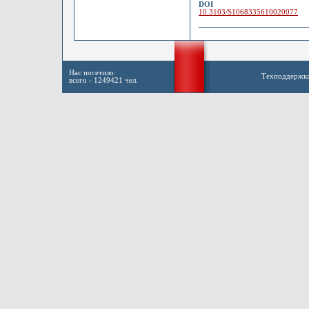
DOI
10.3103/S1068335610020077
Нас посетило:
Техподдержк
всего - 1249421 чел.