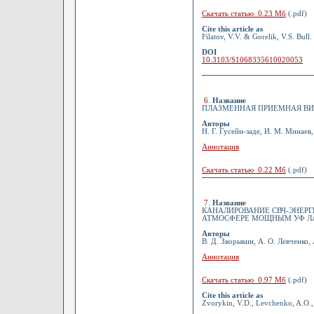
Скачать статью 0.23 Мб
(.pdf)
Cite this article as
Filatov, V.V. & Gorelik, V.S. Bull
DOI
10.3103/S1068335610020053
6
.
Название
ПЛАЗМЕННАЯ ПРИЕМНАЯ ВИ
Авторы
Н. Г. Гусейн-заде, И. М. Минаев,
Аннотация
Скачать статью 0.22 Мб
(.pdf)
7
.
Название
КАНАЛИРОВАНИЕ СВЧ-ЭНЕР
АТМОСФЕРЕ МОЩНЫМ УФ Л
Авторы
В. Д. Зворыкин, А. О. Левченко,
Аннотация
Скачать статью 0.97 Мб
(.pdf)
Cite this article as
Zvorykin, V.D., Levchenko, A.O., 