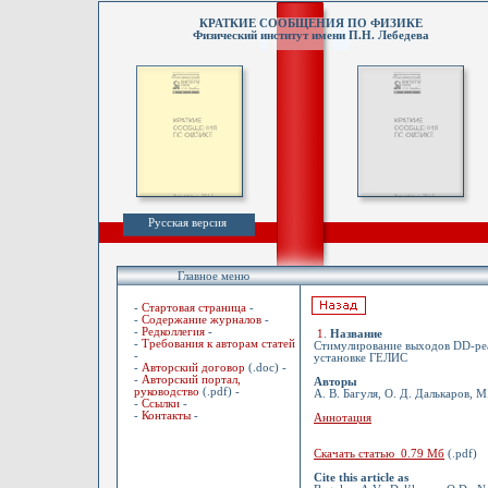
КРАТКИЕ СООБЩЕНИЯ ПО ФИЗИКЕ
Физический институт имени П.Н. Лебедева
Русская версия
Главное меню
-
Стартовая страница
-
-
Содержание журналов
-
-
Редколлегия
-
1
.
Название
-
Требования к авторам статей
Стимулирование выходов DD-реа
-
установке ГЕЛИС
-
Авторский договор
(.doc) -
-
Авторский портал,
Авторы
руководство
(.pdf) -
А. В. Багуля, О. Д. Далькаров, М
-
Ссылки
-
-
Контакты
-
Аннотация
Скачать статью 0.79 Мб
(.pdf)
Cite this article as