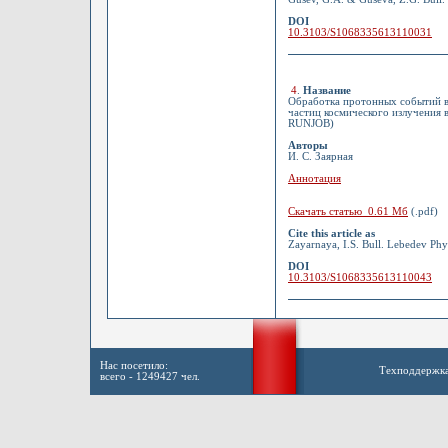
DOI
10.3103/S1068335613110031
4
.
Название
Обработка протонных событий в
частиц космического излучения 
RUNJOB)
Авторы
И. С. Заярная
Аннотация
Скачать статью 0.61 Мб
(.pdf)
Cite this article as
Zayarnaya, I.S. Bull. Lebedev Phy
DOI
10.3103/S1068335613110043
Нас посетило:
Техподдержк
всего - 1249427 чел.