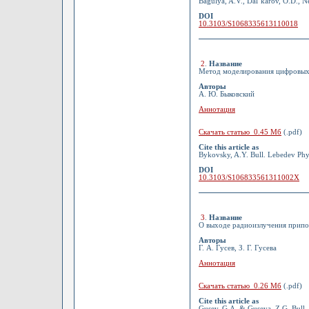
Bagulya, A.V., Dal’karov, O.D., N
DOI
10.3103/S1068335613110018
2
.
Название
Метод моделирования цифровых 
Авторы
А. Ю. Быковский
Аннотация
Скачать статью 0.45 Мб
(.pdf)
Cite this article as
Bykovsky, A.Y. Bull. Lebedev Phys
DOI
10.3103/S106833561311002X
3
.
Название
О выходе радиоизлучения припов
Авторы
Г. А. Гусев, З. Г. Гусева
Аннотация
Скачать статью 0.26 Мб
(.pdf)
Cite this article as
Gusev, G.A. & Guseva, Z.G. Bull.