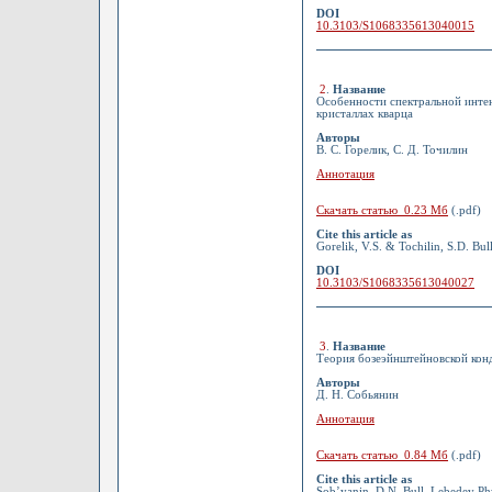
DOI
10.3103/S1068335613040015
2
.
Название
Особенности спектральной интен
кристаллах кварца
Авторы
В. С. Горелик, С. Д. Точилин
Аннотация
Скачать статью 0.23 Мб
(.pdf)
Cite this article as
Gorelik, V.S. & Tochilin, S.D. Bul
DOI
10.3103/S1068335613040027
3
.
Название
Теория бозеэйнштейновской кон
Авторы
Д. Н. Собьянин
Аннотация
Скачать статью 0.84 Мб
(.pdf)
Cite this article as
Sob’yanin, D.N. Bull. Lebedev Phy