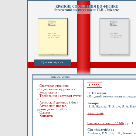
КРАТКИЕ СООБЩЕНИЯ ПО ФИЗИКЕ
Физический институт имени П.Н. Лебедева
Русская версия
Главное меню
-
Стартовая страница
-
-
Содержание журналов
-
-
Редколлегия
-
1
.
Название
-
Требования к авторам статей
Об одной возможности определе
-
-
Авторский договор
(.doc) -
Авторы
-
Авторский портал,
П. Н. Жукова, Т. Х. Ле, В. А. На
руководство
(.pdf) -
-
Ссылки
-
Аннотация
-
Контакты
-
Скачать статью 0.22 Мб
(.pdf)
Cite this article as
Zhukova, P.N., Le, T.H., Nasonova,