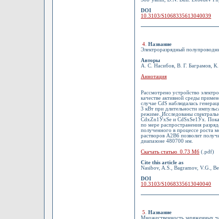
DOI
10.3103/S1068335613040039
4
.
Название
Электроразрядный полупроводни
Авторы
А. С. Насибов, В. Г. Баграмов, К
Аннотация
Рассмотрено устройство электро
качестве активной среды приме
случае CdS наблюдалась генерац
3 кВт при длительности импульс
режиме. Исследованы спектральн
СdxZn1ЎxSe и СdSxSe1Ўx. Показа
по мере распространения разряд
полученного в процессе роста м
растворов A2B6 позволит получи
диапазоне 480700 нм.
Скачать статью 0.73 Мб
(.pdf)
Cite this article as
Nasibov, A.S., Bagramov, V.G., Ber
DOI
10.3103/S1068335613040040
5
.
Название
Множественность заряженных ча