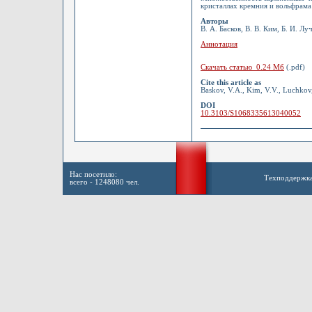
кристаллах кремния и вольфрама
Авторы
В. А. Басков, В. В. Ким, Б. И. Лу
Аннотация
Скачать статью 0.24 Мб
(.pdf)
Cite this article as
Baskov, V.A., Kim, V.V., Luchkov, 
DOI
10.3103/S1068335613040052
Нас посетило:
Техподдержк
всего - 1248080 чел.