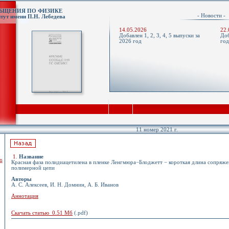
ОБЩЕНИЯ ПО ФИЗИКЕ
- Новости 
тут имени П.Н. Лебедева
14.05.2026
22.
Добавлен 1, 2, 3, 4, 5 выпуски за
Доб
2026 год
го
11 номер 2021 г.
1
.
Название
й
Красная фаза полидиацетилена в пленке Ленгмюра−Блоджетт − короткая длина сопряж
полимерной цепи
Авторы
А. С. Алексеев, И. Н. Домнин, А. Б. Иванов
Аннотация
Скачать статью 0.51 Мб
(.pdf)