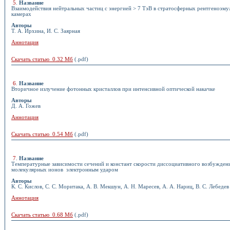
5
.
Название
Взаимодействия нейтральных частиц с энергией > 7 ТэВ в стратосферных рентгеноэм
камерах
Авторы
Т. А. Ирхина, И. С. Заярная
Аннотация
Скачать статью 0.32 Мб
(.pdf)
6
.
Название
Вторичное излучение фотонных кристаллов при интенсивной оптической накачке
Авторы
Д. А. Гожев
Аннотация
Скачать статью 0.54 Мб
(.pdf)
7
.
Название
Температурные зависимости сечений и констант скорости диссоциативного возбужден
молекулярных ионов электронным ударом
Авторы
К. С. Кислов, С. С. Моритака, А. В. Мекшун, А. Н. Маресев, А. А. Нариц, В. С. Лебедев
Аннотация
Скачать статью 0.68 Мб
(.pdf)