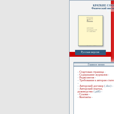
КРАТКИЕ СО
Физический инсти
Русская версия
Главное меню
-
Стартовая страница
-
-
Содержание журналов
-
-
Редколлегия
-
-
Требования к авторам стате
-
-
Авторский договор
(.doc) -
-
Авторский портал,
руководство
(.pdf) -
-
Ссылки
-
-
Контакты
-