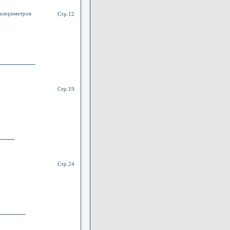
калориметров
Стр.12
Стр.19
Стр.24