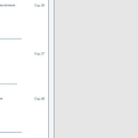
ульсионных
Стр.30
Стр.37
ия
Стр.48