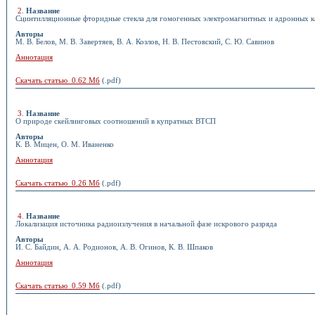
2
.
Название
Сцинтилляционные фторидные стекла для гомогенных электромагнитных и адронных 
Авторы
М. В. Белов, М. В. Завертяев, В. А. Козлов, Н. В. Пестовский, С. Ю. Савинов
Аннотация
Скачать статью 0.62 Мб
(.pdf)
3
.
Название
О природе скейлинговых соотношений в купратных ВТСП
Авторы
К. В. Мицен, О. М. Иваненко
Аннотация
Скачать статью 0.26 Мб
(.pdf)
4
.
Название
Локализация источника радиоизлучения в начальной фазе искрового разряда
Авторы
И. С. Байдин, А. А. Родионов, А. В. Огинов, К. В. Шпаков
Аннотация
Скачать статью 0.59 Мб
(.pdf)