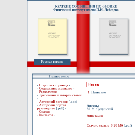
КРАТКИЕ СООБЩЕНИЯ ПО ФИЗИКЕ
Физический институт имени П.Н. Лебедева
Русская версия
Главное меню
-
Стартовая страница
-
-
Содержание журналов
-
-
Редколлегия
-
1
.
Название
-
Требования к авторам статей
-
-
Авторский договор
(.doc) -
-
Авторский портал,
Авторы
руководство
(.pdf) -
М. М. Сущинский
-
Ссылки
-
-
Контакты
-
Аннотация
Скачать статью 0.28 Мб
(.pdf)