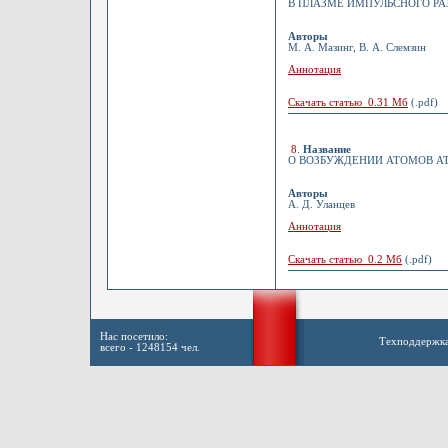
В ПЛАЗМЕ ИМПУЛЬСНОГО РА
Авторы
М. А. Мазинг, В. А. Слемзин
Аннотация
Скачать статью 0.31 Мб
(.pdf)
8
.
Название
О ВОЗБУЖДЕНИИ АТОМОВ А
Авторы
А. Д. Уланцев
Аннотация
Скачать статью 0.2 Мб
(.pdf)
Нас посетило:
Техподдержк
всего - 1248154 чел.