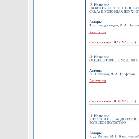
2
.
Название
ЭФФЕКТЫ КОГЕРЕНТНОСТИ 
С GaAs В УСЛОВИЯХ ДВУХФ
Авторы
Т. Д. Гварджаладзе, И. А. Полуэк
Аннотация
Скачать статью 0.19 Мб
(.pdf)
3
.
Название
ОСЦИЛЛЯТОРНЫЕ МОДЕЛИ И
Авторы
В. И. Манько, Д. А. Трифонов
Аннотация
Скачать статью 0.38 Мб
(.pdf)
4
.
Название
К ТЕОРИИ НЕСТАЦИОНАРНОГ
БОЛЬШОЙ ПОЛОСТЬЮ.
Авторы
К. Д. Илиева, М. В. Казарновски