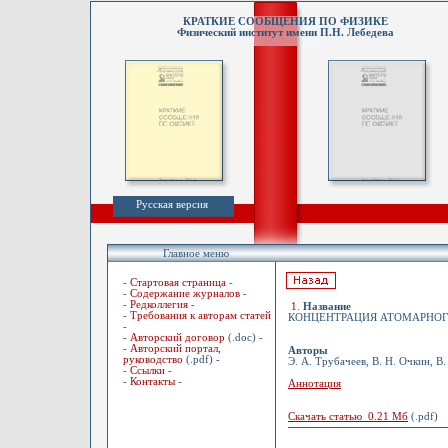
КРАТКИЕ СООБЩЕНИЯ ПО ФИЗИКЕ
Физический институт имени П.Н. Лебедева
Русская версия
Главное меню
-
Стартовая страница
-
-
Содержание журналов
-
-
Редколлегия
-
1
.
Название
-
Требования к авторам статей
КОНЦЕНТРАЦИЯ АТОМАРНОГО
-
-
Авторский договор
(.doc) -
-
Авторский портал,
Авторы
руководство
(.pdf) -
Э. А. Трубачеев, В. Н. Очкин, В.
-
Ссылки
-
-
Контакты
-
Аннотация
Скачать статью 0.21 Мб
(.pdf)