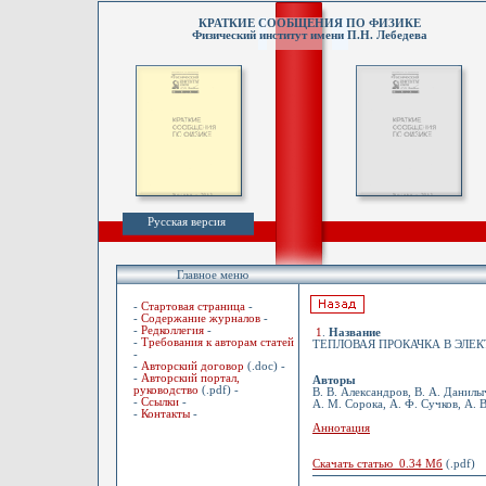
КРАТКИЕ СООБЩЕНИЯ ПО ФИЗИКЕ
Физический институт имени П.Н. Лебедева
Русская версия
Главное меню
-
Стартовая страница
-
-
Содержание журналов
-
-
Редколлегия
-
1
.
Название
-
Требования к авторам статей
ТЕПЛОВАЯ ПРОКАЧКА В ЭЛЕ
-
-
Авторский договор
(.doc) -
-
Авторский портал,
Авторы
руководство
(.pdf) -
В. В. Александров, В. А. Данилыч
-
Ссылки
-
А. М. Сорока, А. Ф. Сучков, А.
-
Контакты
-
Аннотация
Скачать статью 0.34 Мб
(.pdf)