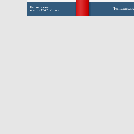
Нас посетило:
Техподдержк
всего - 1247975 чел.