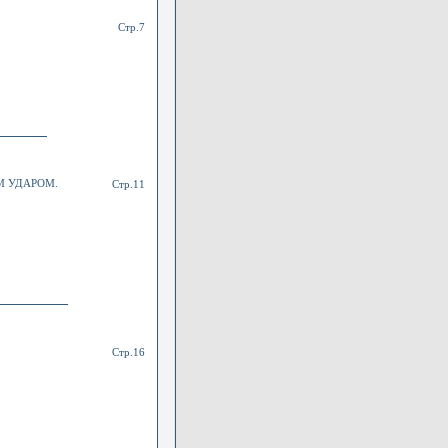
Стр.7
М УДАРОМ.
Стр.11
Стр.16