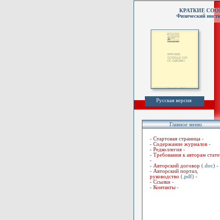
КРАТКИЕ СО
Физический инсти
Русская версия
Главное меню
-
Стартовая страница
-
-
Содержание журналов
-
-
Редколлегия
-
-
Требования к авторам стате
-
-
Авторский договор
(.doc) -
-
Авторский портал,
руководство
(.pdf) -
-
Ссылки
-
-
Контакты
-