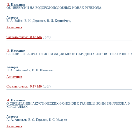
2
.
Название
ОБ ИНВЕРСИИ НА ВОДОРОДОПОДОБНЫХ ИОНАХ УГЛЕРОДА.
Авторы
В. А. Бойко, В. И. Держиев, В. И. Корнейчук,
Аннотация
Скачать статью 0.15 Мб
(.pdf)
3
.
Название
СЕЧЕНИЯ И СКОРОСТИ ИОНИЗАЦИИ МНОГОЗАРЯДНЫХ ИОНОВ ЭЛЕКТРОННЫ
Авторы
Л. А. Вайнштейн, В. П. Шевелько
Аннотация
Скачать статью 0.17 Мб
(.pdf)
4
.
Название
О СВЯЗЫВАНИИ АКУСТИЧЕСКИХ ФОНОНОВ С ГРАНИЦЫ ЗОНЫ БРИЛЛЮЭНА В
КРИСТАЛЛАХ.
Авторы
А. А. Аникьев, В. С. Горелик, Б. С. Умаров
Аннотация