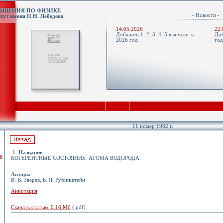
ОБЩЕНИЯ ПО ФИЗИКЕ
- Новости 
тут имени П.Н. Лебедева
14.05.2026
22.
Добавлен 1, 2, 3, 4, 5 выпуски за
Доб
2026 год
го
11 номер 1982 г.
1
.
Название
й
КОГЕРЕНТНЫЕ СОСТОЯНИЯ АТОМА ВОДОРОДА.
Авторы
В. В. Зверев, Б. Я. Рубинштейн
Аннотация
Скачать статью 0.16 Мб
(.pdf)