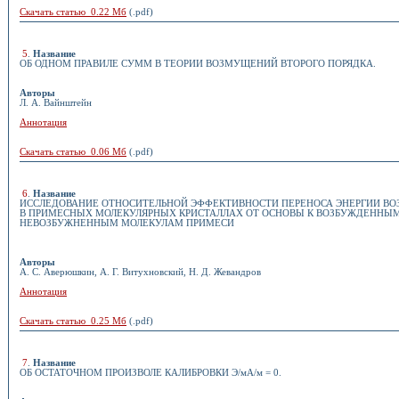
Скачать статью 0.22 Мб
(.pdf)
5
.
Название
ОБ ОДНОМ ПРАВИЛЕ СУММ В ТЕОРИИ ВОЗМУЩЕНИЙ ВТОРОГО ПОРЯДКА.
Авторы
Л. А. Вайнштейн
Аннотация
Скачать статью 0.06 Мб
(.pdf)
6
.
Название
ИССЛЕДОВАНИЕ ОТНОСИТЕЛЬНОЙ ЭФФЕКТИВНОСТИ ПЕРЕНОСА ЭНЕРГИИ В
В ПРИМЕСНЫХ МОЛЕКУЛЯРНЫХ КРИСТАЛЛАХ ОТ ОСНОВЫ К ВОЗБУЖДЕННЫМ
НЕВОЗБУЖНЕННЫМ МОЛЕКУЛАМ ПРИМЕСИ
Авторы
А. С. Аверюшкин, А. Г. Витухновский, Н. Д. Жевандров
Аннотация
Скачать статью 0.25 Мб
(.pdf)
7
.
Название
ОБ ОСТАТОЧНОМ ПРОИЗВОЛЕ КАЛИБРОВКИ Э/мА/м = 0.