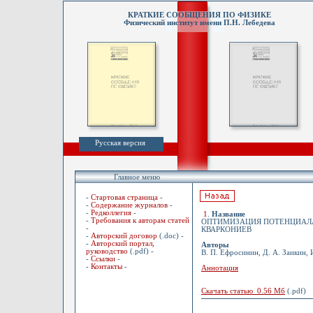
КРАТКИЕ СООБЩЕНИЯ ПО ФИЗИКЕ
Физический институт имени П.Н. Лебедева
Русская версия
Главное меню
-
Стартовая страница
-
-
Содержание журналов
-
-
Редколлегия
-
1
.
Название
-
Требования к авторам статей
ОПТИМИЗАЦИЯ ПОТЕНЦИАЛА
-
КВАРКОНИЕВ
-
Авторский договор
(.doc) -
-
Авторский портал,
Авторы
руководство
(.pdf) -
В. П. Ефросинин, Д. А. Заикин,
-
Ссылки
-
-
Контакты
-
Аннотация
Скачать статью 0.56 Мб
(.pdf)