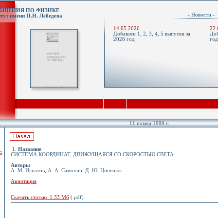
ОБЩЕНИЯ ПО ФИЗИКЕ
- Новости 
тут имени П.Н. Лебедева
14.05.2026
22.
Добавлен 1, 2, 3, 4, 5 выпуски за
Доб
2026 год
го
11 номер 1999 г.
1
.
Название
й
СИСТЕМА КООРДИНАТ, ДВИЖУЩАЯСЯ СО СКОРОСТЬЮ СВЕТА
Авторы
А. М. Игнатов, А. А. Самохин, Д. Ю. Ципенюк
Аннотация
Скачать статью 1.33 Мб
(.pdf)