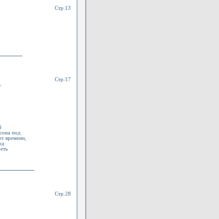
Стр.13
Стр.17
А
й
сона под
от времени,
од
еть
Стр.28