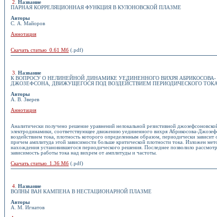
2
.
Название
ПАРНАЯ КОРРЕЛЯЦИОННАЯ ФУНКЦИЯ В КУЛОНОВСКОЙ ПЛАЗМЕ
Авторы
С. А. Майоров
Аннотация
Скачать статью 0.61 Мб
(.pdf)
3
.
Название
К ВОПРОСУ О НЕЛИНЕЙНОЙ ДИНАМИКЕ УЕДИНЕННОГО ВИХРЯ АБРИКОСОВА-
ДЖОЗЕФСОНА, ДВИЖУЩЕГОСЯ ПОД ВОЗДЕЙСТВИЕМ ПЕРИОДИЧЕСКОГО ТОК
Авторы
А. В. Зверев
Аннотация
Аналитически получено решение уравнений нелокальной резистивной джозефсоновско
электродинамики, соответствующее движению уединенного вихря Абрикосова-Джозеф
воздействием тока, плотность которого определенным образом, периодически зависит 
причем амплитуда этой зависимости больше критической плотности тока. Изложен мет
нахождения установившегося периодического решения. Последнее позволило рассмотр
зависимость работы тока над вихрем от амплитуды и частоты.
Скачать статью 1.36 Мб
(.pdf)
4
.
Название
ВОЛНЫ ВАН КАМПЕНА В НЕСТАЦИОНАРНОЙ ПЛАЗМЕ
Авторы
А. М. Игнатов