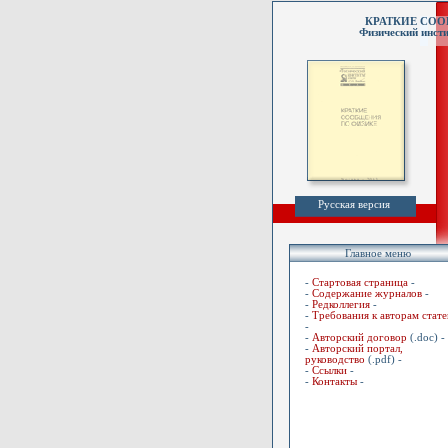
КРАТКИЕ СО
Физический инсти
Русская версия
Главное меню
-
Стартовая страница
-
-
Содержание журналов
-
-
Редколлегия
-
-
Требования к авторам стате
-
-
Авторский договор
(.doc) -
-
Авторский портал,
руководство
(.pdf) -
-
Ссылки
-
-
Контакты
-