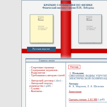
КРАТКИЕ СООБЩЕНИЯ ПО ФИЗИКЕ
Физический институт имени П.Н. Лебедева
Русская версия
Главное меню
-
Стартовая страница
-
-
Содержание журналов
-
-
Редколлегия
-
1
.
Название
-
Требования к авторам статей
СВЯЗАННЫЕ ВОЛНЫ УПРУГИ
-
ЭЛЕКТРИЧЕСКОЙ ПОЛЯРИЗА
-
Авторский договор
(.doc) -
-
Авторский портал,
Авторы
руководство
(.pdf) -
Ф. Х. Мирзоев, Л. А. Шелелин
-
Ссылки
-
-
Контакты
-
Аннотация
Скачать статью 1.61 Мб
(.pdf)