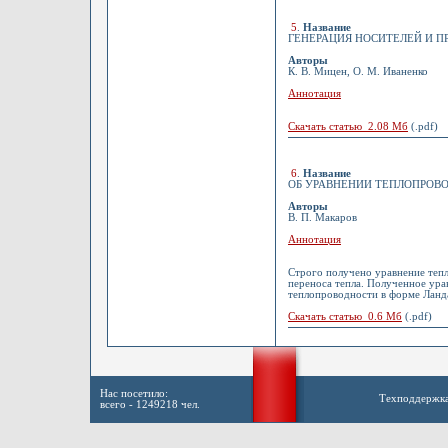
5
.
Название
ГЕНЕРАЦИЯ НОСИТЕЛЕЙ И ПР
Авторы
К. В. Мицен, О. М. Иваненко
Аннотация
Скачать статью 2.08 Мб
(.pdf)
6
.
Название
ОБ УРАВНЕНИИ ТЕПЛОПРОВ
Авторы
В. П. Макаров
Аннотация
Строго получено уравнение теп
переноса тепла. Полученное ура
теплопроводности в форме Лан
Скачать статью 0.6 Мб
(.pdf)
Нас посетило:
Техподдержк
всего - 1249218 чел.