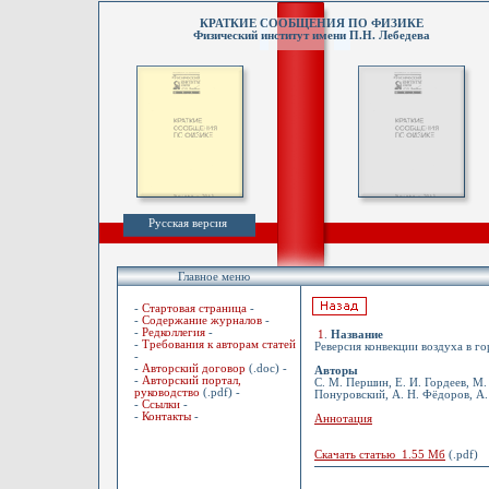
КРАТКИЕ СООБЩЕНИЯ ПО ФИЗИКЕ
Физический институт имени П.Н. Лебедева
Русская версия
Главное меню
-
Стартовая страница
-
-
Содержание журналов
-
-
Редколлегия
-
1
.
Название
-
Требования к авторам статей
Реверсия конвекции воздуха в г
-
-
Авторский договор
(.doc) -
Авторы
-
Авторский портал,
С. М. Першин, Е. И. Гордеев, М. 
руководство
(.pdf) -
Понуровский, А. Н. Фёдоров, А. 
-
Ссылки
-
-
Контакты
-
Аннотация
Скачать статью 1.55 Мб
(.pdf)