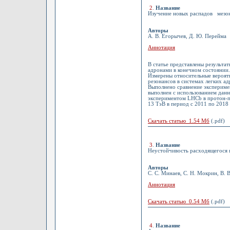
2
.
Название
Изучение новых распадов мезон
Авторы
А. В. Егорычев, Д. Ю. Перейма
Аннотация
В статье представлены результа
адронами в конечном состоянии.
Измерены относительные вероят
резонансов в системах легких ад
Выполнено сравнение экспериме
выполнен с использованием дан
экспериментом LHCb в протон-пр
13 ТэВ в период с 2011 по 2018 г
Скачать статью 1.54 Мб
(.pdf)
3
.
Название
Неустойчивость расходящегося 
Авторы
С. С. Минаев, С. Н. Мокрин, В. 
Аннотация
Скачать статью 0.54 Мб
(.pdf)
4
.
Название