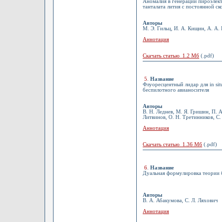
Аномалия в генерации пироэлек
танталата лития с постоянной с
Авторы
М. Э. Гильц, И. А. Кищин, А. А.
Аннотация
Скачать статью 1.2 Мб
(.pdf)
5
.
Название
Флуоресцентный лидар для in si
беспилотного авианосителя
Авторы
В. Н. Леднев, М. Я. Гришин, П. А
Литвинов, О. Н. Третинников, С
Аннотация
Скачать статью 1.36 Мб
(.pdf)
6
.
Название
Дуальная формулировка теории 
Авторы
В. А. Абакумова, С. Л. Ляхович
Аннотация