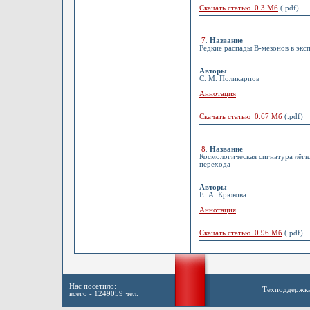
Скачать статью 0.3 Мб
(.pdf)
7
.
Название
Редкие распады B-мезонов в эк
Авторы
С. М. Поликарпов
Аннотация
Скачать статью 0.67 Мб
(.pdf)
8
.
Название
Космологическая сигнатура лёгк
перехода
Авторы
Е. А. Крюкова
Аннотация
Скачать статью 0.96 Мб
(.pdf)
Нас посетило:
Техподдержк
всего - 1249059 чел.