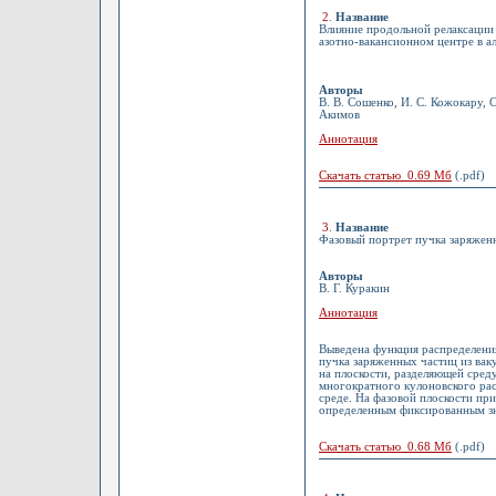
2
.
Название
Влияние продольной релаксации
азотно-вакансионном центре в а
Авторы
В. В. Сошенко, И. С. Кожокару, 
Акимов
Аннотация
Скачать статью 0.69 Мб
(.pdf)
3
.
Название
Фазовый портрет пучка заряжен
Авторы
В. Г. Куракин
Аннотация
Выведена функция распределения
пучка заряженных частиц из вак
на плоскости, разделяющей сред
многократного кулоновского ра
среде. На фазовой плоскости пр
определенным фиксированным зн
Скачать статью 0.68 Мб
(.pdf)