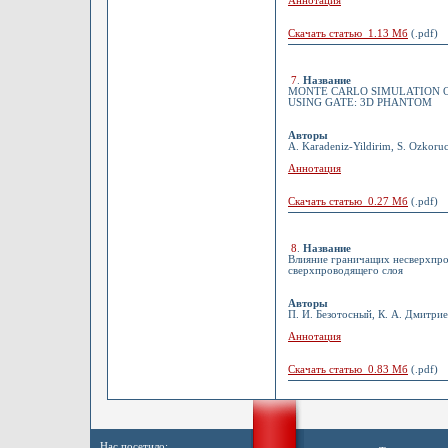
Аннотация
Скачать статью 1.13 Мб
(.pdf)
7
.
Название
MONTE CARLO SIMULATION O
USING GATE: 3D PHANTOM
Авторы
A. Karadeniz-Yildirim, S. Ozkoru
Аннотация
Скачать статью 0.27 Мб
(.pdf)
8
.
Название
Влияние граничащих несверхпро
сверхпроводящего слоя
Авторы
П. И. Безотосный, К. А. Дмитрие
Аннотация
Скачать статью 0.83 Мб
(.pdf)
Нас посетило: