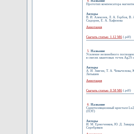
4
.
Название
Прототип компенсатора магнитн
Авторы
В. И. Алексеев, Л. А. Горбов, В. 
Сидорин, Е. А. Хафизова
Аннотация
Скачать статью 1.12 Мб
(.pdf)
5
.
Название
Усиление нелинейного поглощен
в смесях квантовых точек Ag2S 
Авторы
А. И. Звягин, Т. А. Чевычелова, 
Латышев
Аннотация
Скачать статью 0.58 Мб
(.pdf)
6
.
Название
Сцинтилляционный кристалл Lu
(ПЭТ)
Авторы
И. М. Ермоченков, Ю. Д. Заварце
Серебряков