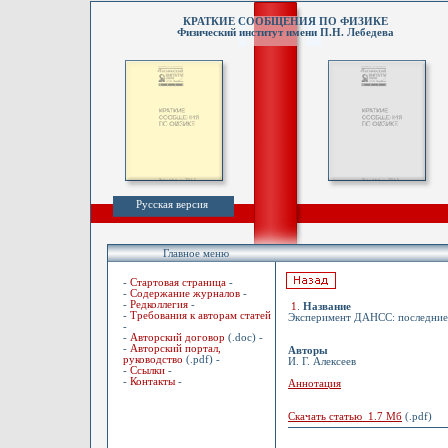
КРАТКИЕ СООБЩЕНИЯ ПО ФИЗИКЕ
Физический институт имени П.Н. Лебедева
Русская версия
Главное меню
-
Стартовая страница
-
-
Содержание журналов
-
-
Редколлегия
-
1
.
Название
-
Требования к авторам статей
Эксперимент ДАНСС: последние 
-
-
Авторский договор
(.doc) -
-
Авторский портал,
Авторы
руководство
(.pdf) -
И. Г. Алексеев
-
Ссылки
-
-
Контакты
-
Аннотация
Скачать статью 1.7 Мб
(.pdf)