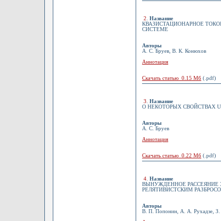
2
.
Название
КВАЗИСТАЦИОНАРНОЕ ТОКО
СИСТЕМЕ
Авторы
А. С. Бруев, В. К. Конюхов
Аннотация
Скачать статью 0.15 Мб
(.pdf)
3
.
Название
О НЕКОТОРЫХ СВОЙСТВАХ U
Авторы
А. С. Бруев
Аннотация
Скачать статью 0.22 Мб
(.pdf)
4
.
Название
ВЫНУЖДЕННОЕ РАССЕЯНИЕ 
РЕЛЯТИВИСТСКИМ РАЗБРОС
Авторы
В. П. Попонин, А. А. Рухадзе, З