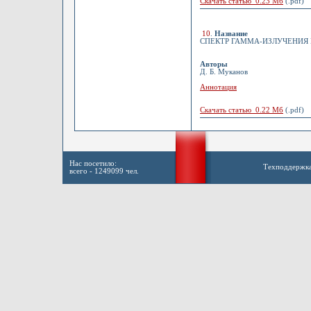
Скачать статью 0.23 Мб
(.pdf)
10
.
Название
СПЕКТР ГАММА-ИЗЛУЧЕНИЯ 
Авторы
Д. Б. Муканов
Аннотация
Скачать статью 0.22 Мб
(.pdf)
Нас посетило:
Техподдержк
всего - 1249099 чел.