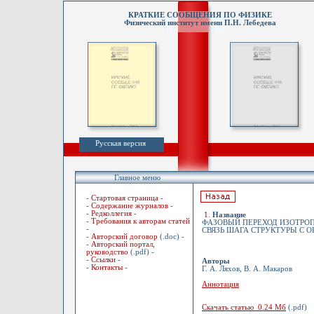
КРАТКИЕ СООБЩЕНИЯ ПО ФИЗИКЕ
Физический институт имени П.Н. Лебедева
Русская версия
Главное меню
-
Стартовая страница
-
-
Содержание журналов
-
-
Редколлегия
-
1
.
Название
-
Требования к авторам статей
ФАЗОВЫЙ ПЕРЕХОД ИЗОТРОП
-
СВЯЗЬ ШАГА СТРУКТУРЫ С
-
Авторский договор
(.doc) -
-
Авторский портал,
руководство
(.pdf) -
-
Ссылки
-
Авторы
-
Контакты
-
Г. А. Ляхов, В. А. Макаров
Аннотация
Скачать статью 0.24 Мб
(.pdf)