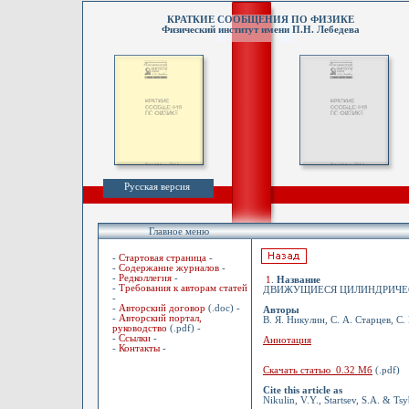
КРАТКИЕ СООБЩЕНИЯ ПО ФИЗИКЕ
Физический институт имени П.Н. Лебедева
Русская версия
Главное меню
-
Стартовая страница
-
-
Содержание журналов
-
-
Редколлегия
-
1
.
Название
-
Требования к авторам статей
ДВИЖУЩИЕСЯ ЦИЛИНДРИЧЕС
-
-
Авторский договор
(.doc) -
Авторы
-
Авторский портал,
В. Я. Никулин, С. А. Старцев, С.
руководство
(.pdf) -
-
Ссылки
-
Аннотация
-
Контакты
-
Скачать статью 0.32 Мб
(.pdf)
Cite this article as
Nikulin, V.Y., Startsev, S.A. & Ts