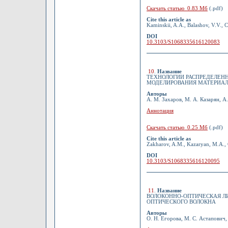
Скачать статью 0.83 Мб
(.pdf)
Cite this article as
Kaminskii, A.A., Balashov, V.V., C
DOI
10.3103/S1068335616120083
10
.
Название
ТЕХНОЛОГИИ РАСПРЕДЕЛЕН
МОДЕЛИРОВАНИЯ МАТЕРИА
Авторы
А. М. Захаров, М. А. Казарян, А
Аннотация
Скачать статью 0.25 Мб
(.pdf)
Cite this article as
Zakharov, A.M., Kazaryan, M.A., O
DOI
10.3103/S1068335616120095
11
.
Название
ВОЛОКОННО-ОПТИЧЕСКАЯ Л
ОПТИЧЕСКОГО ВОЛОКНА
Авторы
О. Н. Егорова, М. С. Астапович,