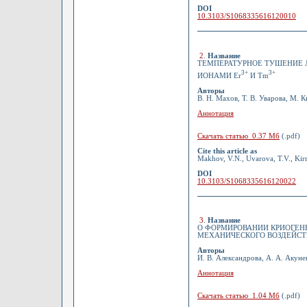
DOI
10.3103/S1068335616120010
2
.
Название
ТЕМПЕРАТУРНОЕ ТУШЕНИЕ 
3+
3+
ИОНАМИ Er
И Tm
Авторы
В. Н. Махов, Т. В. Уварова, М. 
Аннотация
Скачать статью 0.37 Мб
(.pdf)
Cite this article as
Makhov, V.N., Uvarova, T.V., Kirm
DOI
10.3103/S1068335616120022
3
.
Название
О ФОРМИРОВАНИИ КРИОГЕН
МЕХАНИЧЕСКОГО ВОЗДЕЙСТ
Авторы
И. В. Александрова, А. А. Акунец
Аннотация
Скачать статью 1.04 Мб
(.pdf)