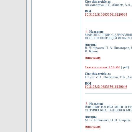
Cite this article as
Aleksandrova, I.V., Akunets, A.A.,
DOI
10.3103/S1068335616120034
4
.
Название
МАНИПУЛЯЦИИ С АЛМАЗНЫМ
ПОЛЯ ПРОВОДЯЩЕЙ ИГЛЫ З
Авторы
В. Д. Фролов, П. А. Пивоваров, Е
И. Конов,
Аннотация
Скачать статью 1.16 Мб
(.pdf)
Cite this article as
Frolov, V.D., Shershulin, V.A., Za
DOI
10.3103/S1068335616120046
5
.
Название
ВЛИЯНИЕ ИЗГИБА МНОГОСЕ
ОПТИЧЕСКИХ ЗАДЕРЖЕК М
Авторы
М. С. Астапович, О. Н. Егорова,
Аннотация