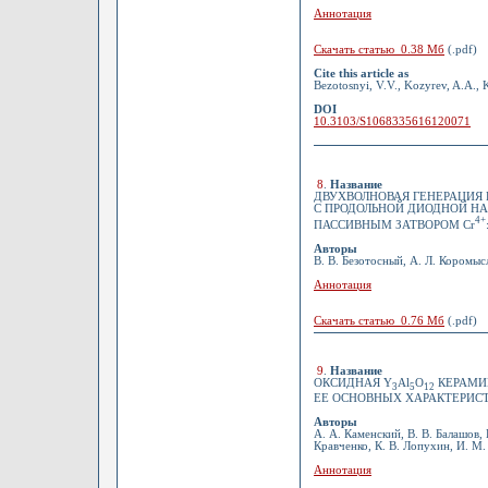
Аннотация
Скачать статью 0.38 Мб
(.pdf)
Cite this article as
Bezotosnyi, V.V., Kozyrev, A.A., 
DOI
10.3103/S1068335616120071
8
.
Название
ДВУХВОЛНОВАЯ ГЕНЕРАЦИЯ 
С ПРОДОЛЬНОЙ ДИОДНОЙ Н
4+
ПАССИВНЫМ ЗАТВОРОМ Cr
Авторы
В. В. Безотосный, А. Л. Коромыс
Аннотация
Скачать статью 0.76 Мб
(.pdf)
9
.
Название
ОКСИДНАЯ Y
Al
O
КЕРАМИК
3
5
12
ЕЕ ОСНОВНЫХ ХАРАКТЕРИСТ
Авторы
А. А. Каменский, В. В. Балашов,
Кравченко, К. В. Лопухин, И. М
Аннотация