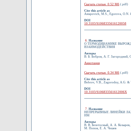
Скачать статью 0.52 Мб
(.pdf)
Cite this article as
Astapovich, M.S., Egorova, O.N. 
DOI
10.3103/S1068335616120058
6
.
Название
О ТЕРМОДИНАМИКЕ ВЫРОЖД
ВЗАИМОДЕЙСТВИЯ
Авторы
В. Б. Бобров, А. Г. Загородний, 
Аннотация
Скачать статью 0.34 Мб
(.pdf)
Cite this article as
Bobrov, V.B., Zagorodny, A.G. & T
DOI
10.3103/S106833561612006X
7
.
Название
НЕПРЕРЫВНЫЕ ЛИНЕЙКИ ЛАЗ
НМ
Авторы
В. В. Безотосный, А. А. Козырев,
М. Попов, Е. А. Чешев