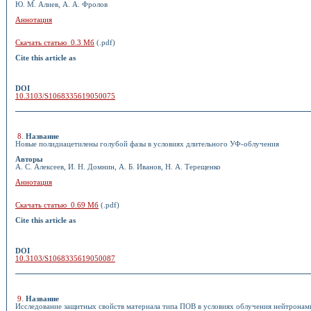
Ю. М. Алиев, А. А. Фролов
Аннотация
Скачать статью 0.3 Мб
(.pdf)
Cite this article as
DOI
10.3103/S1068335619050075
8
.
Название
Новые полидиацетилены голубой фазы в условиях длительного УФ-облучения
Авторы
А. С. Алексеев, И. Н. Домнин, А. Б. Иванов, Н. А. Терещенко
Аннотация
Скачать статью 0.69 Мб
(.pdf)
Cite this article as
DOI
10.3103/S1068335619050087
9
.
Название
Исследование защитных свойств материала типа ПОВ в условиях облучения нейтронам