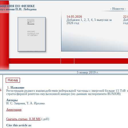
ОБЩЕНИЯ ПО ФИЗИКЕ
- Новости 
тут имени П.Н. Лебедева
14.05.2026
22.
Добавлен 1, 2, 3, 4, 5 выпуски за
Доб
2026 год
го
5 номер 2019 г.
1
.
Название
й
Регистрация редкого взаимодействия нейтральной частицы с энергией больше 15 ТэВ 
стратосферной рентген-эмульсионной камере (по данным эксперимента RUNJOB)
Авторы
И. С. Заярная, Т. А. Ирхина
Аннотация
Скачать статью 0.38 Мб
(.pdf)
Cite this article as