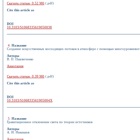
Скачать статью 0.52 Мб
(.pdf)
Cite this article as
DOI
10.3103/S1068335619050038
4
.
Название
Создание искусственных восходящих потоков в атмосфере с помощью многоуровневог
Авторы
В. П. Павлюченко
Аннотация
Скачать статью 0.39 Мб
(.pdf)
Cite this article as
DOI
10.3103/S106833561905004X
5
.
Название
Гравитационное отклонение света по теории источников
Авторы
А. И. Никишов
Аннотация