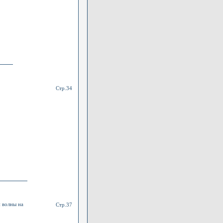
Стр.34
 волны на
Стр.37