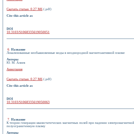
Скачать статью 0.27 Мб
(.pdf)
Cite this article as
DOI
10.3103/S1068335619050051
6
.
Название
Локализованные необыкновенные моды в неоднородной магнитоактивной плазме
Авторы
Ю. М. Алиев
Аннотация
Скачать статью 0.27 Мб
(.pdf)
Cite this article as
DOI
10.3103/S1068335619050063
7
.
Название
К теории генерации квазистатических магнитных полей при падении электромагнитной
полуограниченную плазму
Авторы