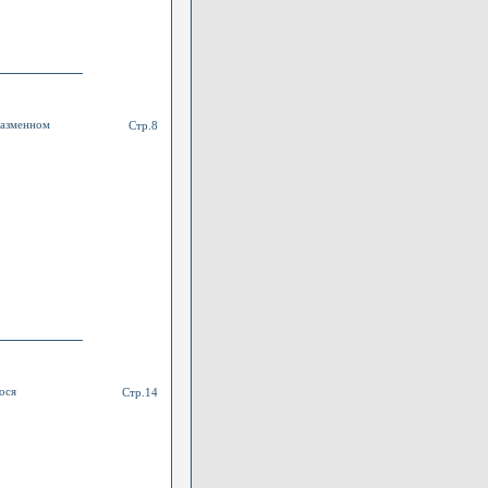
лазменном
Стр.8
ося
Стр.14