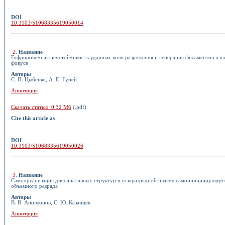
DOI
10.3103/S1068335619050014
2
.
Название
Гофрировочная неустойчивость ударных волн разрежения и генерация филаментов в п
фокусе
Авторы
С. П. Цыбенко, А. Е. Гурей
Аннотация
Скачать статью 0.32 Мб
(.pdf)
Cite this article as
DOI
10.3103/S1068335619050026
3
.
Название
Самоорганизация диссипативных структур в газоразрядной плазме самоинициирующег
объемного разряда
Авторы
В. В. Аполлонов, С. Ю. Казанцев
Аннотация