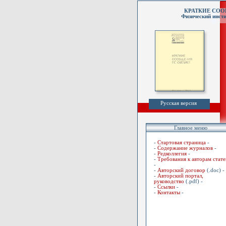
КРАТКИЕ СО
Физический инсти
Русская версия
Главное меню
-
Стартовая страница
-
-
Содержание журналов
-
-
Редколлегия
-
-
Требования к авторам стате
-
-
Авторский договор
(.doc) -
-
Авторский портал,
руководство
(.pdf) -
-
Ссылки
-
-
Контакты
-