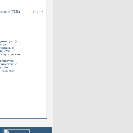
лсилане (TMS)
Стр.52
риметрах (с
ется
связаны с
иц. Это
вующих частиц
о
Полностью
совместно с
учно-
 позволяет