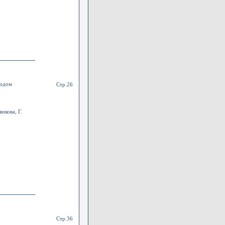
тодом
Стр.26
икова, Г.
Стр.36