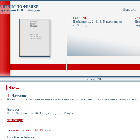
ОБЩЕНИЯ ПО ФИЗИКЕ
- Новости 
тут имени П.Н. Лебедева
14.05.2026
22.
Добавлен 1, 2, 3, 4, 5 выпуски за
Доб
2026 год
го
1 номер 2020 г.
1
.
Название
й
Анизотропия изобарической неустойчивости в частично ионизованной плазме в магни
Авторы
Н. Е. Молевич, С. Ю. Пичугин, Д. С. Рящиков
Аннотация
Скачать статью 0.47 Мб
(.pdf)
Cite this article as