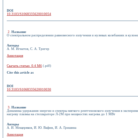
DOI
10.3103/S1068335620010054
2
.
Название
О спектральном распределении равновесного излучения и нулевых колебаниях в кулоно
Авторы
А. М. Игнатов, С. А. Тригер
Аннотация
Скачать статью 0.4 Мб
(.pdf)
Cite this article as
DOI
10.3103/S1068335620010030
3
.
Название
Динамика удержания энергии и спектры мягкого рентгеновского излучения в эксперим
нагреву плазмы на стеллараторе Л-2М при мощностях нагрева до 1 МВт
Авторы
А. И. Мещеряков, И. Ю. Вафин, И. А. Гришина
Аннотация