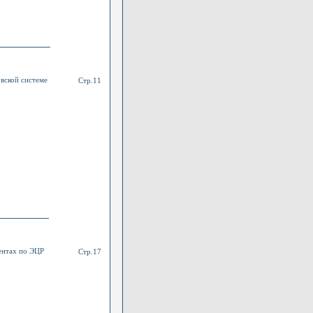
вской системе
Стр.11
ентах по ЭЦР
Стр.17