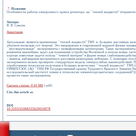
7
.
Название
Особенности работы электронного тракта детектора на ``теплой жидкости'' тетрамети
Авторы
В. В. Сиксин
Аннотация
Актуальным является применение ``теплой жидкости'' TMS в больших массивных кало
объемом несколько сот литров). Это направление в современной ядерной физике называ
``неускорительные'' эксперименты с низкофоновыми детекторами. Такие эксперименты 
решением важнейших задач для понимания устройства Вселенной и поиска новых част
хорошо известные задачи поиска ``темной материи'' в форме новых слабовзаимодейст
− вимпов, наблюдения когерентного рассеяния реакторных нейтрино. С помощью этог
эксперимента можно проверить стандартную модель электрослабых взаимодействий. 
отработанная технология получения в больших количествах ``теплой жидкости'' ТМS (
ГНИИХТЭОС (АО ``ГНЦ РФ Государственный ордена Трудового Красного Знамени На
исследовательский институт химии и технологии элементоорганических соединений''))
провести такие эксперименты.
Скачать статью 0.41 Мб
(.pdf)
Cite this article as
DOI
10.3103/S1068335620010078