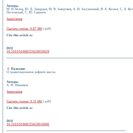
Авторы
М. В. Белов, Ю. Д. Заварцев, М. В. Завертяев, А. И. Загуменный, В. А. Козлов, С. А. Кут
Пестовский, С. Ю. Савинов
Аннотация
Скачать статью 0.87 Мб
(.pdf)
Cite this article as
DOI
10.3103/S1068335620010029
6
.
Название
О гравитационном дефекте массы
Авторы
А. И. Никишов
Аннотация
Скачать статью 0.31 Мб
(.pdf)
Cite this article as
DOI
10.3103/S1068335620010066