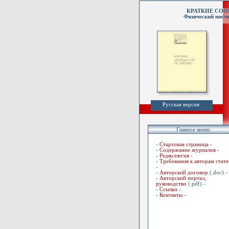
КРАТКИЕ СО
Физический инсти
Русская версия
Главное меню
-
Стартовая страница
-
-
Содержание журналов
-
-
Редколлегия
-
-
Требования к авторам стате
-
-
Авторский договор
(.doc) -
-
Авторский портал,
руководство
(.pdf) -
-
Ссылки
-
-
Контакты
-