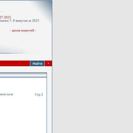
-
07.2025
авлен 7, 8 выпуски за 2025
д
-
архив новостей
-
+
тном поле
Стр.3