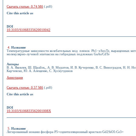
Скачать статью 0.74 Мб
(.pdf)
Cite this article as
DOI
10.3103/S1068335620010042
4
.
Название
Температурные зависимости колебательных мод пленок Pb1−xSnxTe, выращенных ме
молекулярно-лучевой эпитаксии на гибридных подложках GaAs/CdTe
Авторы
В. А. Яковлев, Ш. Шрайэк,, А. В. Муратов, И. В. Кучеренко, В. С. Виноградов, Н. Н. Нов
Карчевски, Ю. А. Алещенко, С. Хуснутдинов
Аннотация
Скачать статью 0.57 Мб
(.pdf)
Cite this article as
DOI
10.3103/S106833562001008X
5
.
Название
Легированный ионами фосфора P5+сцинтилляционный кристалл Gd2SiO5:Ce3+