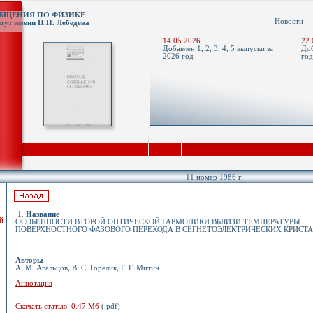
ОБЩЕНИЯ ПО ФИЗИКЕ
- Новости 
тут имени П.Н. Лебедева
14.05.2026
22.
Добавлен 1, 2, 3, 4, 5 выпуски за
Доб
2026 год
го
11 номер 1986 г.
1
.
Название
й
ОСОБЕННОСТИ ВТОРОЙ ОПТИЧЕСКОЙ ГАРМОНИКИ ВБЛИЗИ ТЕМПЕРАТУРЫ
ПОВЕРХНОСТНОГО ФАЗОВОГО ПЕРЕХОДА В СЕГНЕТОЭЛЕКТРИЧЕСКИХ КРИСТ
Авторы
А. М. Агальцов, В. С. Горелик, Г. Г. Митин
Аннотация
Скачать статью 0.47 Мб
(.pdf)