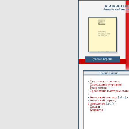
КРАТКИЕ СО
Физический инсти
Русская версия
Главное меню
-
Стартовая страница
-
-
Содержание журналов
-
-
Редколлегия
-
-
Требования к авторам стате
-
-
Авторский договор
(.doc) -
-
Авторский портал,
руководство
(.pdf) -
-
Ссылки
-
-
Контакты
-