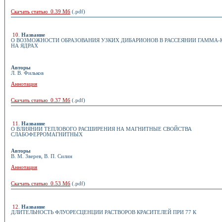
Скачать статью 0.39 Мб
(.pdf)
10
.
Название
О ВОЗМОЖНОСТИ ОБРАЗОВАНИЯ УЗКИХ ДИБАРИОНОВ В РАССЕЯНИИ ГАММА-
НА ЯДРАХ
Авторы
Л. В. Фильков
Аннотация
Скачать статью 0.37 Мб
(.pdf)
11
.
Название
О ВЛИЯНИИ ТЕПЛОВОГО РАСШИРЕНИЯ НА МАГНИТНЫЕ СВОЙСТВА
СЛАБОФЕРРОМАГНИТНЫХ
Авторы
В. М. Зверев, В. П. Силин
Аннотация
Скачать статью 0.53 Мб
(.pdf)
12
.
Название
ДЛИТЕЛЬНОСТЬ ФЛУОРЕСЦЕНЦИИ РАСТВОРОВ КРАСИТЕЛЕЙ ПРИ 77 К