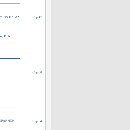
М НА ПАРАХ
Стр.47
к, В. А.
Стр.50
ТОВАННОЙ
Стр.54