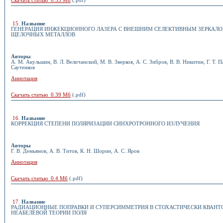
Скачать статью 0.35 Мб
(.pdf)
15
.
Название
ГЕНЕРАЦИЯ ИНЖЕКЦИОННОГО ЛАЗЕРА С ВНЕШНИМ СЕЛЕКТИВНЫМ ЗЕРКАЛО
ЩЕЛОЧНЫХ МЕТАЛЛОВ
Авторы
А. М. Акульшин, В. Л. Величанский, М. В. Зверков, А. С. Зибров, В. В. Никитин, Г. Т. Па
Саутенков
Аннотация
Скачать статью 0.39 Мб
(.pdf)
16
.
Название
КОРРЕКЦИЯ СТЕПЕНИ ПОЛЯРИЗАЦИИ СИНХРОТРОННОГО ИЗЛУЧЕНИЯ
Авторы
Г. В. Демьянов, А. В. Титов, К. Н. Шорин, А. С. Яров
Аннотация
Скачать статью 0.4 Мб
(.pdf)
17
.
Название
РАДИАЦИОННЫЕ ПОПРАВКИ И СУПЕРСИММЕТРИЯ В СТОХАСТИЧЕСКИ КВАН
НЕАБЕЛЕВОЙ ТЕОРИИ ПОЛЯ