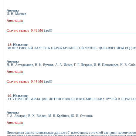
Авторы
И. Н. Малиев
Аннотация
Скачать статью 0.48 Мб
(.pdf)
18
.
Название
ЭФФЕКТИВНЫЙ ЛАЗЕР НА ПАРАХ БРОМИСТОЙ МЕДИ С ДОБАВЛЕНИЕМ ВОДО
Авторы
Д. Н. Астаджанов, Н. К. Вучков, А. А. Исаев, Г. Г. Петраш, И. В. Пономарев, Н. В. Саб
Аннотация
Скачать статью 0.44 Мб
(.pdf)
19
.
Название
О СУТОЧНОЙ ВАРИАЦИИ ИНТЕНСИВНОСТИ КОСМИЧЕСКИХ ЛУЧЕЙ В СТРАТОС
Авторы
Г. А. Асатрян, В. Х. Бабаян, М. Б. Крайнев, Ю. И. Стожков
Аннотация
Приводятся экспериментальные данные об' измерениях суточной вариации космических
стратосфере в различные годы. Обсуждаются различные механизмы образования сильн