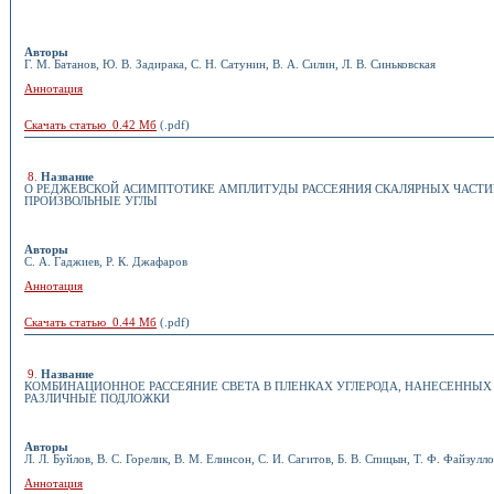
Авторы
Г. М. Батанов, Ю. В. Задирака, С. Н. Сатунин, В. А. Силин, Л. В. Синьковская
Аннотация
Скачать статью 0.42 Мб
(.pdf)
8
.
Название
О РЕДЖЕВСКОЙ АСИМПТОТИКЕ АМПЛИТУДЫ РАССЕЯНИЯ СКАЛЯРНЫХ ЧАСТИ
ПРОИЗВОЛЬНЫЕ УГЛЫ
Авторы
С. А. Гаджиев, Р. К. Джафаров
Аннотация
Скачать статью 0.44 Мб
(.pdf)
9
.
Название
КОМБИНАЦИОННОЕ РАССЕЯНИЕ СВЕТА В ПЛЕНКАХ УГЛЕРОДА, НАНЕСЕННЫХ
РАЗЛИЧНЫЕ ПОДЛОЖКИ
Авторы
Л. Л. Буйлов, В. С. Горелик, В. М. Елинсон, С. И. Сагитов, Б. В. Спицын, Т. Ф. Файзулл
Аннотация