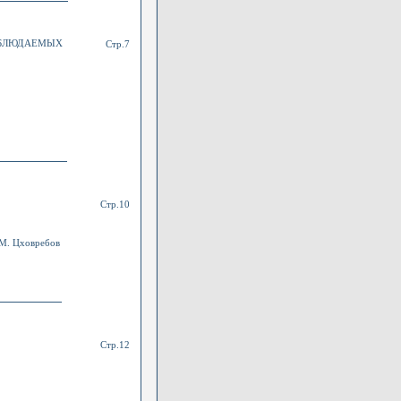
АБЛЮДАЕМЫХ
Стр.7
Стр.10
. М. Цховребов
Стр.12