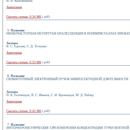
И. Н. Кожевникова
Аннотация
Скачать статью 0.34 Мб
(.pdf)
5
.
Название
НИЗКОЧАСТОТНАЯ НЕУПРУГАЯ ОПАЛЕСЦЕНЦИЯ В ПОЛИКРИСТАЛЛАХ НИОБАТ
Авторы
В. С. Горелик, С. Д. Точилин
Аннотация
Скачать статью 0.53 Мб
(.pdf)
6
.
Название
СИЛЬНОТОЧНЫЙ ЭЛЕКТРОННЫЙ ПУЧОК МИКРОСЕКУНДНОЙ ДЛИТЕЛЬНОСТИ
Авторы
П. К. Гелхвиидзе, В. С. Иванов, С. И. Кременцов, М. Д. Райзер
Аннотация
Скачать статью 0.42 Мб
(.pdf)
7
.
Название
ИНТЕРФЕРОМЕТРИЧЕСКИЕ СВЧ ИЗМЕРЕНИЯ КОНЦЕНТРАЦИИ ТУРБУЛЕНТНОЙ