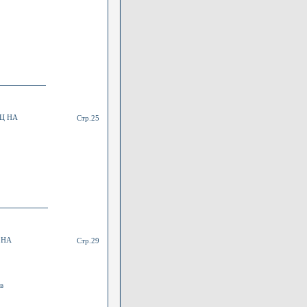
Ц НА
Стр.25
 НА
Стр.29
ов