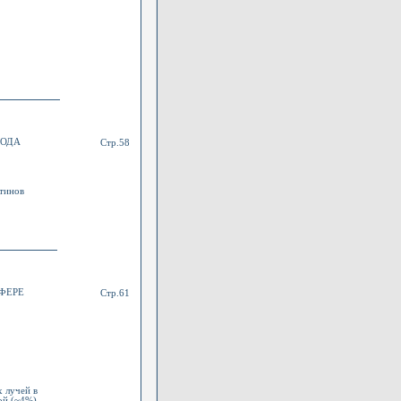
РОДА
Стр.58
отинов
ФЕРЕ
Стр.61
 лучей в
ой (~4%)