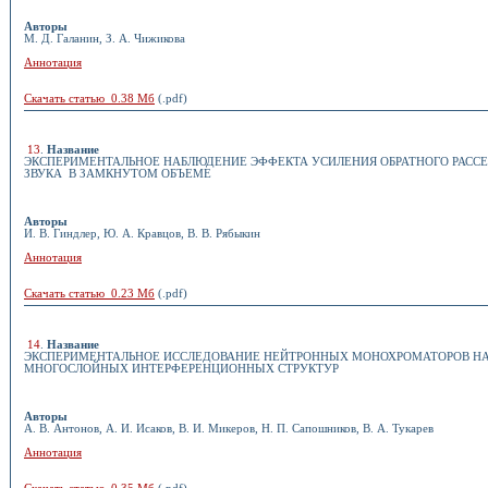
Авторы
М. Д. Галанин, З. А. Чижикова
Аннотация
Скачать статью 0.38 Мб
(.pdf)
13
.
Название
ЭКСПЕРИМЕНТАЛЬНОЕ НАБЛЮДЕНИЕ ЭФФЕКТА УСИЛЕНИЯ ОБРАТНОГО РАСС
ЗВУКА В ЗАМКНУТОМ ОБЪЕМЕ
Авторы
И. В. Гиндлер, Ю. А. Кравцов, В. В. Рябыкин
Аннотация
Скачать статью 0.23 Мб
(.pdf)
14
.
Название
ЭКСПЕРИМЕНТАЛЬНОЕ ИССЛЕДОВАНИЕ НЕЙТРОННЫХ МОНОХРОМАТОРОВ НА
МНОГОСЛОЙНЫХ ИНТЕРФЕРЕНЦИОННЫХ СТРУКТУР
Авторы
А. В. Антонов, А. И. Исаков, В. И. Микеров, Н. П. Сапошников, В. А. Тукарев
Аннотация