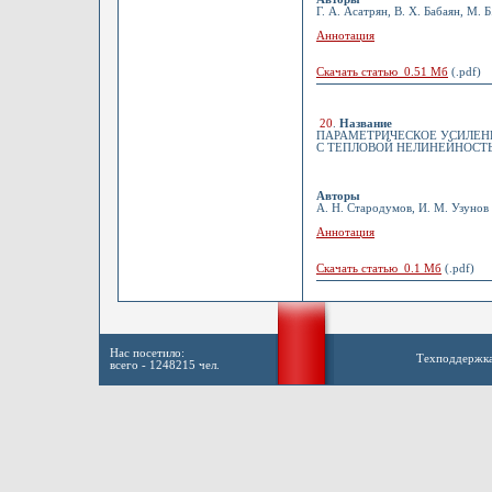
Г. А. Асатрян, В. Х. Бабаян, М. 
Аннотация
Скачать статью 0.51 Мб
(.pdf)
20
.
Название
ПАРАМЕТРИЧЕСКОЕ УСИЛЕНИ
С ТЕПЛОВОЙ НЕЛИНЕЙНОСТ
Авторы
А. Н. Стародумов, И. М. Узунов
Аннотация
Скачать статью 0.1 Мб
(.pdf)
Нас посетило:
Техподдержк
всего - 1248215 чел.