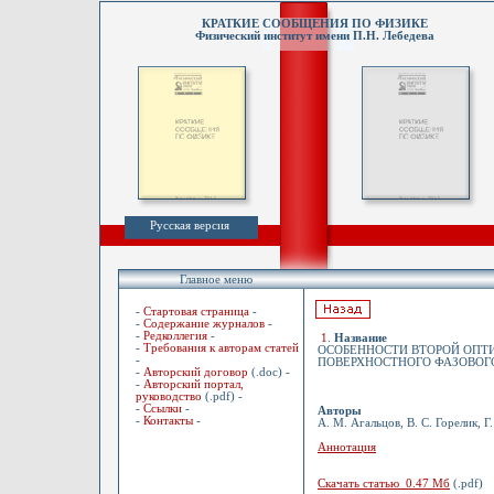
КРАТКИЕ СООБЩЕНИЯ ПО ФИЗИКЕ
Физический институт имени П.Н. Лебедева
Русская версия
Главное меню
-
Стартовая страница
-
-
Содержание журналов
-
-
Редколлегия
-
1
.
Название
-
Требования к авторам статей
ОСОБЕННОСТИ ВТОРОЙ ОПТ
-
ПОВЕРХНОСТНОГО ФАЗОВОГО
-
Авторский договор
(.doc) -
-
Авторский портал,
руководство
(.pdf) -
-
Ссылки
-
Авторы
-
Контакты
-
А. М. Агальцов, В. С. Горелик, Г
Аннотация
Скачать статью 0.47 Мб
(.pdf)