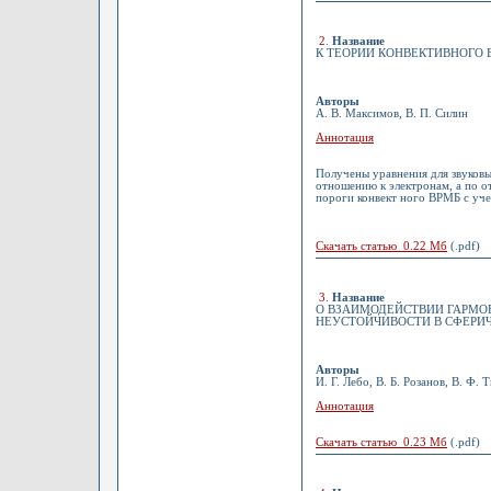
2
.
Название
К ТЕОРИИ КОНВЕКТИВНОГО 
Авторы
А. В. Максимов, В. П. Силин
Аннотация
Получены уравнения для звуковы
отношению к электронам, а по 
пороги конвект ного ВРМБ с уч
Скачать статью 0.22 Мб
(.pdf)
3
.
Название
О ВЗАИМОДЕЙСТВИИ ГАРМО
НЕУСТОЙЧИВОСТИ В СФЕРИ
Авторы
И. Г. Лебо, В. Б. Розанов, В. Ф.
Аннотация
Скачать статью 0.23 Мб
(.pdf)