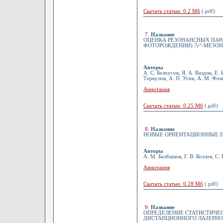
Скачать статью 0.2 Мб
(.pdf)
7
.
Название
ОЦЕНКА РЕЗОНАНСНЫХ ПАРА
ФОТОРОЖДЕНИИ) 7г°-МЕЗОНО
Авторы
А. С. Белоусов, Я. А. Ваздик, Е.
Теркулов, А. П. Усик, А. М. Фо
Аннотация
Скачать статью 0.25 Мб
(.pdf)
8
.
Название
НОВЫЕ ОРИЕНТАЦИОННЫЕ ПЕ
Авторы
А. М. Балбашов, Г. В. Козлов, С
Аннотация
Скачать статью 0.28 Мб
(.pdf)
9
.
Название
ОПРЕДЕЛЕНИЕ СТАТИСТИЧЕ
ДИСТАНЦИОННОГО ЛАЗЕРНО