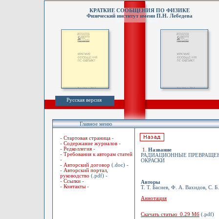
КРАТКИЕ СООБЩЕНИЯ ПО ФИЗИКЕ
Физический институт имени П.Н. Лебедева
Русская версия
Главное меню
-
Стартовая страница
-
-
Содержание журналов
-
-
Редколлегия
-
1
.
Название
-
Требования к авторам статей
РАДИАЦИОННЫЕ ПРЕВРАЩЕНИ
-
ОКРАСКИ
-
Авторский договор
(.doc) -
-
Авторский портал,
руководство
(.pdf) -
-
Ссылки
-
Авторы
-
Контакты
-
Т. Т. Басиев, Ф. А. Вахидов, С. 
Аннотация
Скачать статью 0.29 Мб
(.pdf)